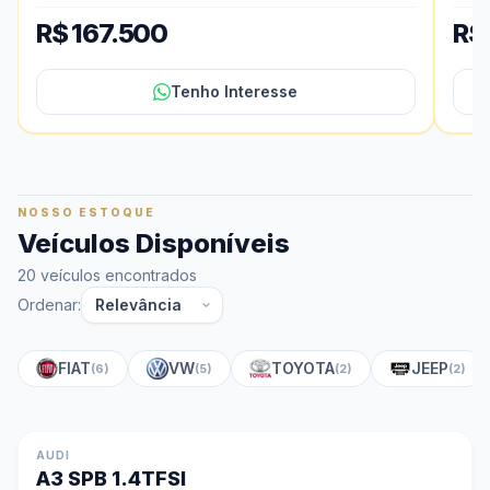
R$ 167.500
R$
Tenho Interesse
NOSSO ESTOQUE
Veículos Disponíveis
20 veículos encontrados
Ordenar:
FIAT
VW
TOYOTA
JEEP
(6)
(5)
(2)
(2)
AUDI
A3 SPB 1.4TFSI