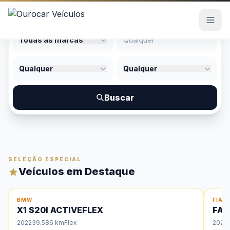
Todas as marcas
Estoque
Qualquer
Qualquer
Quem Somos
Buscar
Contato
SELEÇÃO ESPECIAL
Veículos em Destaque
DESTAQUE
DE
BMW
FIAT
X1 S20I ACTIVEFLEX
FAS
2022
39.586 km
Flex
2025