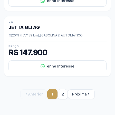
Tenho Interesse
VW
JETTA GLI AG
2019
77.159 km
GASOLINA
AUTOMÁTICO
PREÇO
R$ 147.900
Tenho Interesse
Anterior
1
2
Próxima