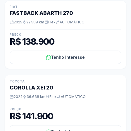
★ DESTAQUE
FIAT
FASTBACK ABARTH 270
2025
22.589 km
Flex
AUTOMÁTICO
PREÇO
R$ 138.900
Tenho Interesse
TOYOTA
COROLLA XEI 20
2024
36.638 km
Flex
AUTOMÁTICO
PREÇO
R$ 141.900