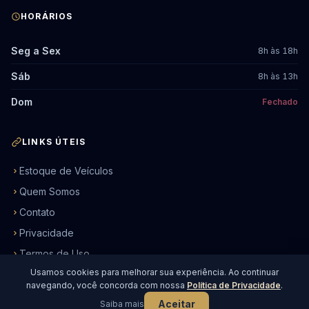
HORÁRIOS
Seg a Sex
8h às 18h
Sáb
8h às 13h
Dom
Fechado
LINKS ÚTEIS
Estoque de Veículos
Quem Somos
Contato
Privacidade
Termos de Uso
Usamos cookies para melhorar sua experiência. Ao continuar
navegando, você concorda com nossa
Política de Privacidade
.
© 2026 Ourocar Veículos. Todos os direitos reservados.
Aceitar
Saiba mais