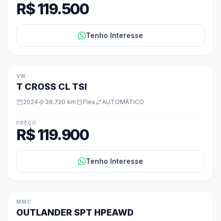
R$ 119.500
Tenho Interesse
VW
T CROSS CL TSI
2024
38.720 km
Flex
AUTOMÁTICO
PREÇO
R$ 119.900
Tenho Interesse
MMC
OUTLANDER SPT HPEAWD