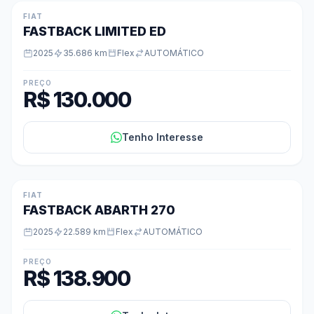
FIAT
FASTBACK LIMITED ED
2025
35.686 km
Flex
AUTOMÁTICO
PREÇO
R$ 130.000
Tenho Interesse
★ DESTAQUE
FIAT
FASTBACK ABARTH 270
2025
22.589 km
Flex
AUTOMÁTICO
PREÇO
R$ 138.900