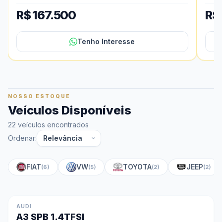
R$ 167.500
R$
Tenho Interesse
NOSSO ESTOQUE
Veículos Disponíveis
22 veículos encontrados
Ordenar:
FIAT
VW
TOYOTA
JEEP
(6)
(5)
(2)
(2)
AUDI
A3 SPB 1.4TFSI