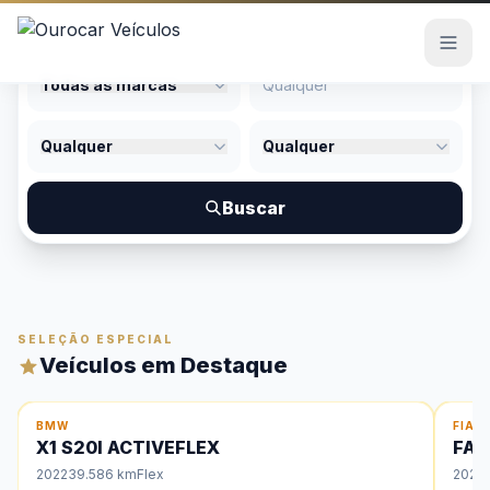
Todas as marcas
Estoque
Qualquer
Qualquer
Quem Somos
Buscar
Contato
SELEÇÃO ESPECIAL
Veículos em Destaque
DESTAQUE
DE
BMW
FIAT
X1 S20I ACTIVEFLEX
FAS
2022
39.586 km
Flex
2025