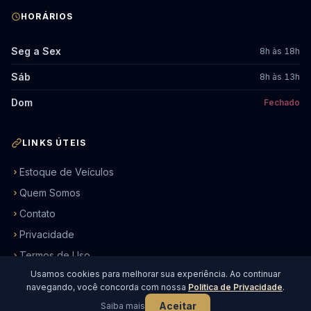
HORÁRIOS
Seg a Sex
8h às 18h
Sáb
8h às 13h
Dom
Fechado
LINKS ÚTEIS
Estoque de Veículos
Quem Somos
Contato
Privacidade
Termos de Uso
Usamos cookies para melhorar sua experiência. Ao continuar
navegando, você concorda com nossa
Política de Privacidade
.
© 2026 Ourocar Veículos. Todos os direitos reservados.
Aceitar
Saiba mais